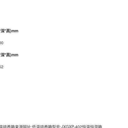
深*高)mm
00
深*高)mm
52
养箱来源网址:低温培养箱型号:JXGXP-402
恒温恒湿
箱