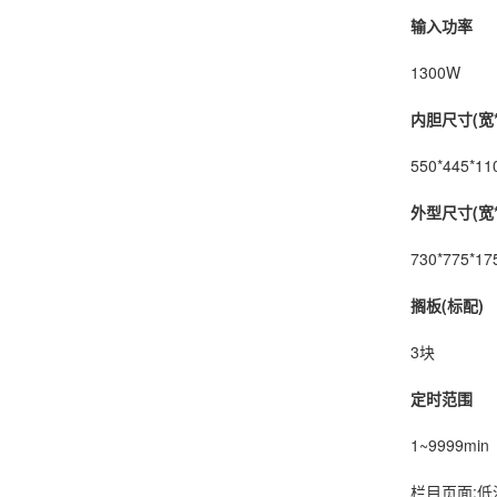
输入功率
1300W
内胆尺寸(宽*
550*445*
11
外型尺寸(宽*
730*775*17
搁板(标配)
3块
定时范围
1~9999min
栏目页面:低温培