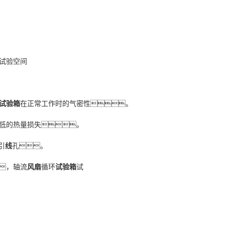
试验空间
试验箱
在正常工作时的气密性。
低的热量损失。
引
线
孔。
，轴流
风扇
循环
试验箱
试