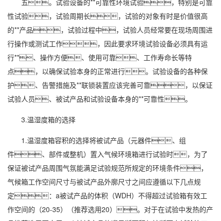
五。试验设备的**可靠性环境试验，特别是可靠
性试验，试验周期长，试验的对象有时是价值很高
的**产品，试验过程中，试验人员经常要在现场周围进
行操作或测试工作，因此要求环境试验设备必须具有运
行**、操作方便、使用可靠、工作寿命长等特
点，以确保试验本身的正常进行。试验设备的各种保
护、告警措施及**联锁装置应该完善可靠，以保证
试验人员、被试产品和试验设备本身的**可靠性。
3.温
湿度
箱的选择
1.温湿度箱容积的选择将被试产品（元器件、组
件、部件或整机）置入气候环境箱进行试验时，为了
保证被试产品周围气氛能满足试验规范所规定的环境条件，
气候箱工作空间尺寸与被试产品外廓尺寸之间应遵循以下几点规
定：a被试产品的体积（WDH）不得超过试验箱有效工
作空间的（20-35）（推荐选用20）。对于在试验中发热的产